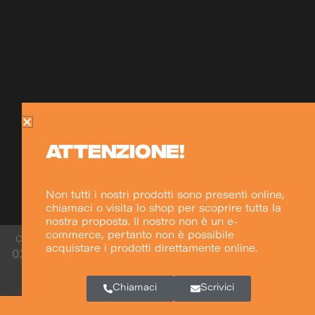
ATTENZIONE!
Non tutti i nostri prodotti sono presenti online,
chiamaci o visita lo shop per scoprire tutta la
nostra proposta. Il nostro non è un e-
commerce, pertanto non è possibile
CFC SNC DI CORTI GIUSEPPE, FRANCHI ALESSANDRO & C. –
acquistare i prodotti direttamente online.
03500130137
– CANTÙ (CO) VIA G.DA CERMENATE
35/37
Chiamaci
Scrivici
riccardonegretti.it
Powered by