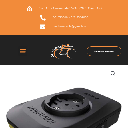
Vai
al
Via G. Da Cermenate 35/37, 22063 Cantù CO
contenuto
031 716608 - 327 5564036
dualbikecantu@gmail.com
NEWS & PROMO