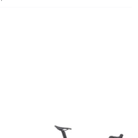
MTB
GAMBALI
USATO
GILET
ciclocomputer
manicotti
ANTIVENTO