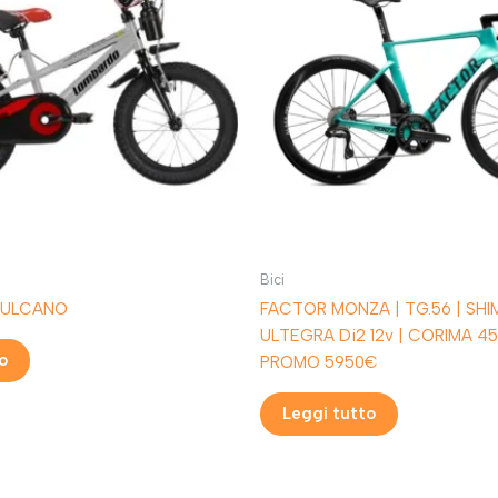
Bici
VULCANO
FACTOR MONZA | TG.56 | SH
ULTEGRA Di2 12v | CORIMA 45r
o
PROMO 5950€
Leggi tutto