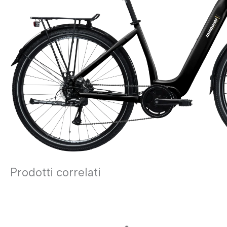
ginocchiere
BAMBINO
caschi
CORSA & G
luci
giacche
occhiali
Prodotti correlati