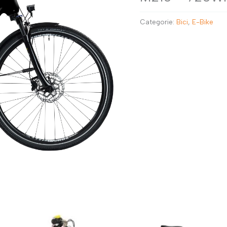
Categorie:
Bici
,
E-Bike
RAVEL
salopette
E-BIKE
copriscarpe
rulli
scarpe
maglie