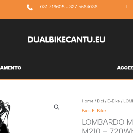
031 716608 - 327 5564036
I
iamento
acces
Home
/
Bici
/
E-Bike
/ LOM
Bici
,
E-Bike
LOMBARDO M
M210 – 720W