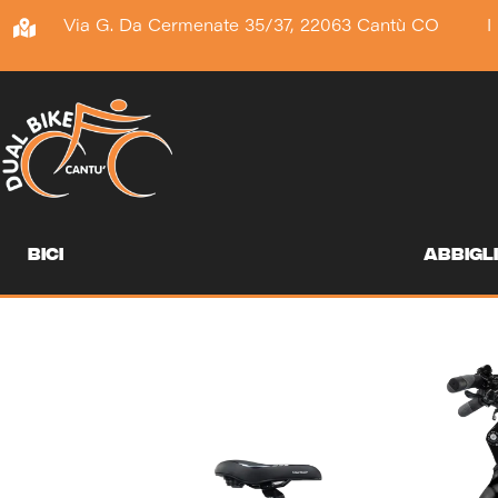
Vai
Via G. Da Cermenate 35/37, 22063 Cantù CO
I
al
contenuto
bici
abbigl