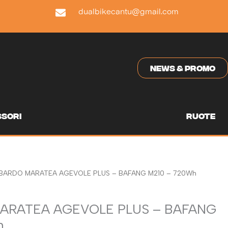
dualbikecantu@gmail.com
NEWS & PROMO
sori
ruote
BARDO MARATEA AGEVOLE PLUS – BAFANG M210 – 720Wh
ARATEA AGEVOLE PLUS – BAFANG
h