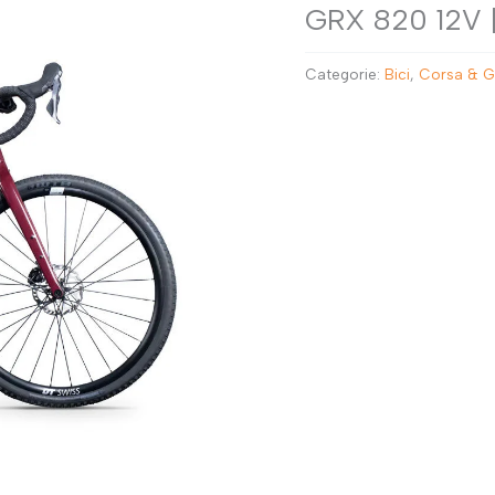
GRX 820 12V 
RAVEL
salopette
E-BIKE
copriscarpe
Categorie:
Bici
,
Corsa & G
rulli
scarpe
maglie