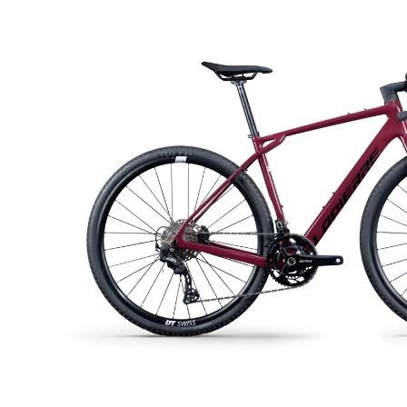
ginocchiere
BAMBINO
caschi
CORSA & G
luci
giacche
occhiali