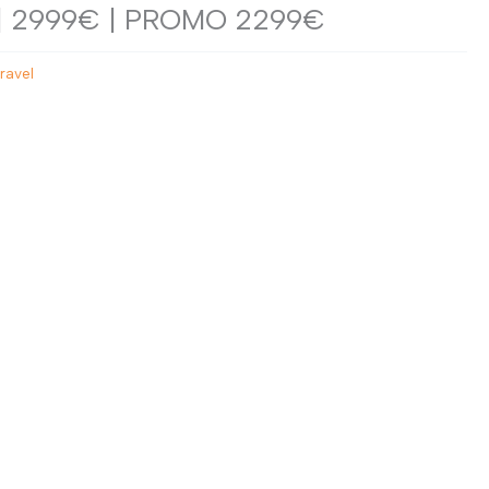
| 2999€ | PROMO 2299€
MTB
GAMBALI
USATO
GILET
ravel
ciclocomputer
manicotti
ANTIVENTO