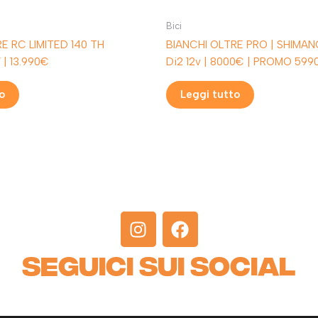
Bici
E RC LIMITED 140 TH
BIANCHI OLTRE PRO | SHIMA
| 13.990€
Di2 12v | 8000€ | PROMO 599
o
Leggi tutto
I
F
n
a
s
c
SEGUICI SUI SOCIAL
t
e
a
b
g
o