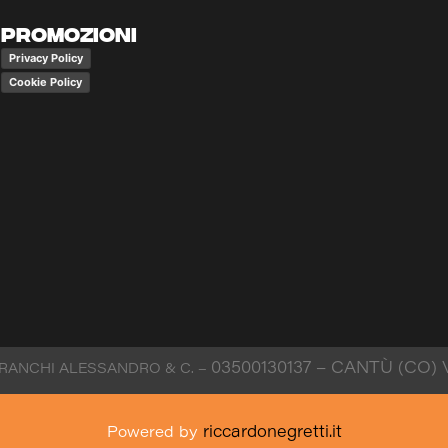
r
o
PROMOZIONI
a
k
m
Privacy Policy
Cookie Policy
03500130137
– CANTÙ (CO) 
FRANCHI ALESSANDRO & C. –
riccardonegretti.it
Powered by