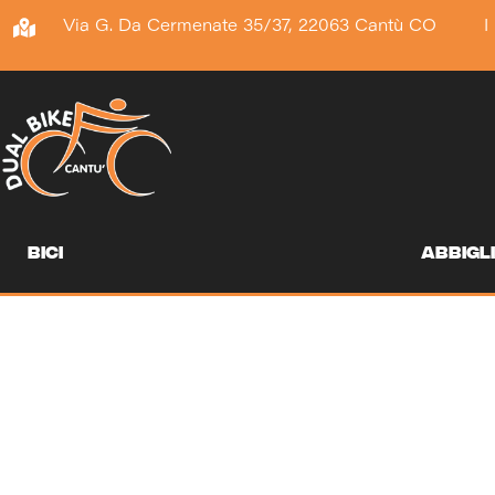
Vai
Via G. Da Cermenate 35/37, 22063 Cantù CO
I
al
contenuto
bici
abbigl