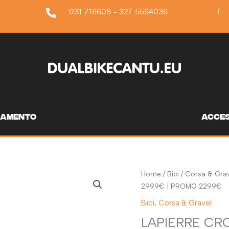
031 716608 - 327 5564036
I
iamento
acces
Home
/
Bici
/
Corsa & Grav
2999€ | PROMO 2299€
Bici
,
Corsa & Gravel
LAPIERRE CRO