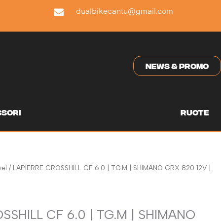
dualbikecantu@gmail.com
NEWS & PROMO
sori
ruote
el
/ LAPIERRE CROSSHILL CF 6.0 | TG.M | SHIMANO GRX 820 12V |
SSHILL CF 6.0 | TG.M | SHIMANO