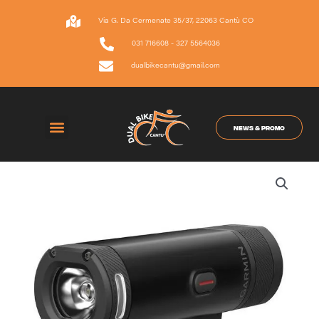
Vai
al
Via G. Da Cermenate 35/37, 22063 Cantù CO
contenuto
031 716608 - 327 5564036
dualbikecantu@gmail.com
NEWS & PROMO