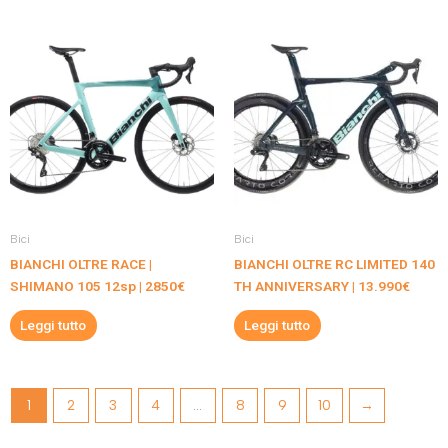
Bici
Bici
BIANCHI OLTRE RACE |
BIANCHI OLTRE RC LIMITED 140
SHIMANO 105 12sp | 2850€
TH ANNIVERSARY | 13.990€
Leggi tutto
Leggi tutto
1
2
3
4
…
8
9
10
→