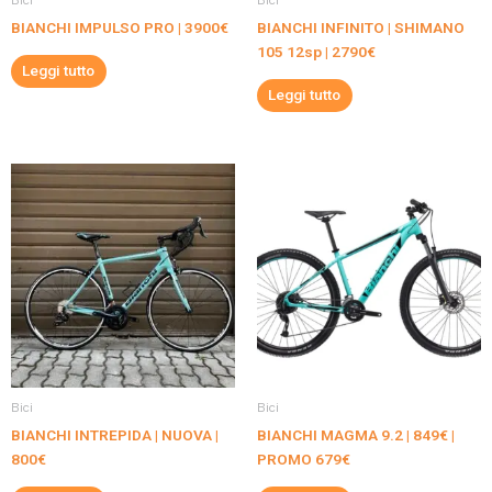
Bici
Bici
BIANCHI IMPULSO PRO | 3900€
BIANCHI INFINITO | SHIMANO
105 12sp | 2790€
Leggi tutto
Leggi tutto
Bici
Bici
BIANCHI INTREPIDA | NUOVA |
BIANCHI MAGMA 9.2 | 849€ |
800€
PROMO 679€