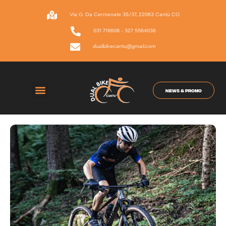
Vai
al
Via G. Da Cermenate 35/37, 22063 Cantù CO
contenuto
031 716608 - 327 5564036
dualbikecantu@gmail.com
NEWS & PROMO